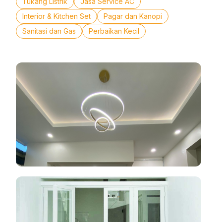
Tukang Listrik
Jasa Service AC
Interior & Kitchen Set
Pagar dan Kanopi
Sanitasi dan Gas
Perbaikan Kecil