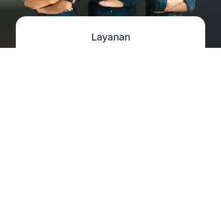
Layanan
Eksplorasi jasa &
solusi paktukang
.